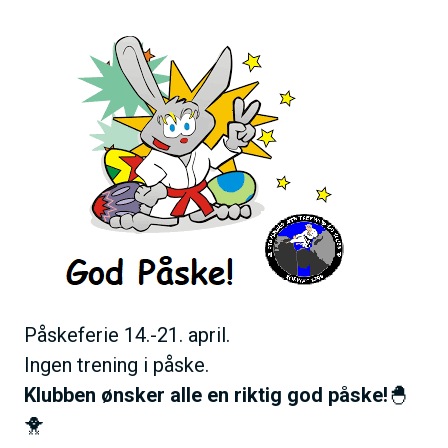
B
h
i
o
l
l
d
d
e
Påskeferie 14.-21. april.
Ingen trening i påske.
Klubben ønsker alle en riktig god påske!
🐣
🐥