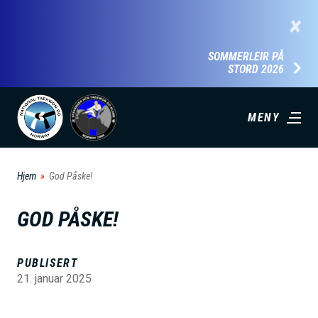
H
×
o
p
SOMMERLEIR PÅ
STORD 2026
p
t
i
MENY
l
h
Hjem
God Påske!
o
v
GOD PÅSKE!
e
d
PUBLISERT
i
21. januar 2025
n
n