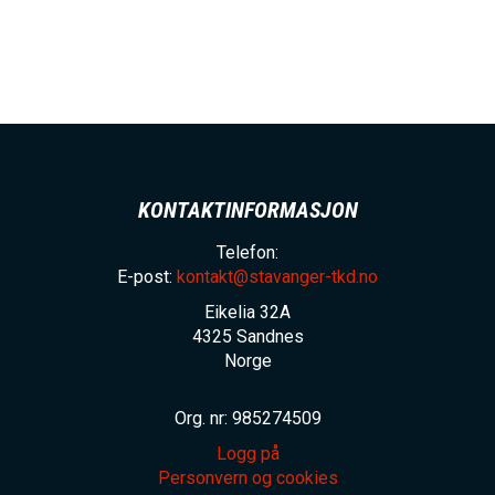
KONTAKTINFORMASJON
Telefon:
E-post:
kontakt@stavanger-tkd.no
Eikelia 32A
4325
Sandnes
Norge
Org. nr: 985274509
Logg på
Personvern og cookies