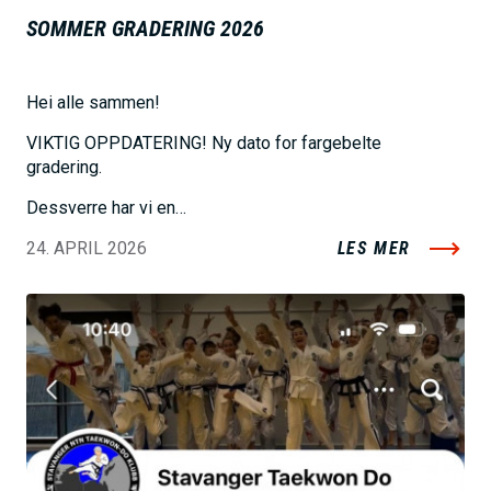
SOMMER GRADERING 2026
Hei alle sammen!
VIKTIG OPPDATERING! Ny dato for fargebelte
gradering.
Dessverre har vi en…
24. APRIL 2026
LES MER
B
i
l
d
e