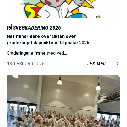
PÅSKEGRADERING 2026
Her finner dere oversikten over
graderingstidspunktene til påske 2026.
Graderingene finner sted ved…
18. FEBRUAR 2026
LES MER
B
i
l
d
e