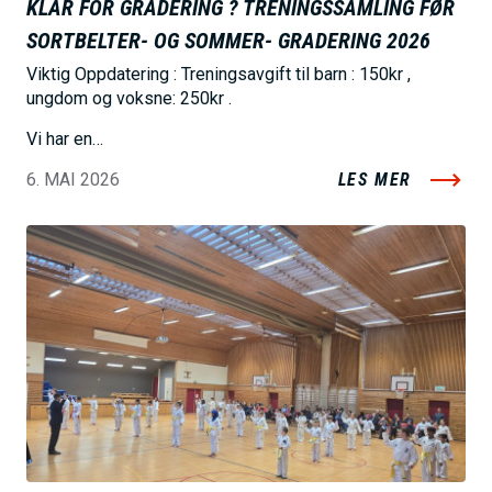
KLAR FOR GRADERING ? TRENINGSSAMLING FØR
SORTBELTER- OG SOMMER- GRADERING 2026
Viktig Oppdatering : Treningsavgift til barn : 150kr ,
ungdom og voksne: 250kr .
Vi har en…
6. MAI 2026
LES MER
B
i
l
d
e