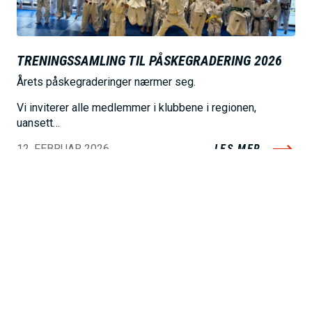
TRENINGSSAMLING TIL PÅSKEGRADERING 2026
Årets påskegraderinger nærmer seg.
Vi inviterer alle medlemmer i klubbene i regionen,
uansett…
12. FEBRUAR 2026
LES MER
Drilling av verdier og adferd
fungerer for barn som trener