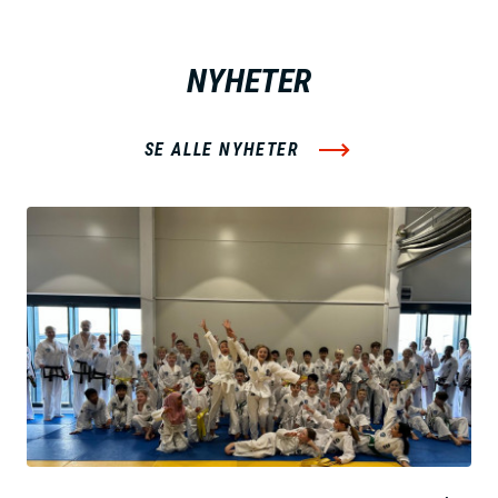
NYHETER
SE ALLE NYHETER
B
i
l
d
e