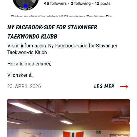
NY FACEBOOK-SIDE FOR STAVANGER
TAEKWONDO KLUBB
Viktig informasjon: Ny Facebook-side for Stavanger
Taekwon-do Klubb
Hei alle medlemmer,
Vi ønsker å…
23. APRIL 2026
LES MER
B
i
l
d