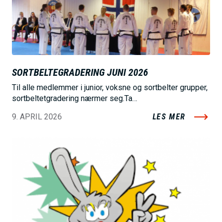
e
SORTBELTEGRADERING JUNI 2026
Til alle medlemmer i junior, voksne og sortbelter grupper,
sortbeltetgradering nærmer seg.Ta…
9. APRIL 2026
LES MER
B
i
l
d
e