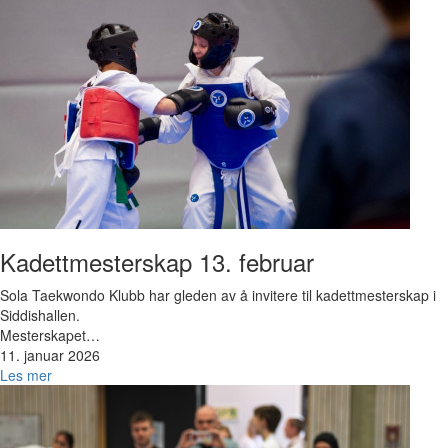
Kadettmesterskap 13. februar
Sola Taekwondo Klubb har gleden av å invitere til kadettmesterskap i
Siddishallen.
Mesterskapet…
11. januar 2026
Les mer
Bilde