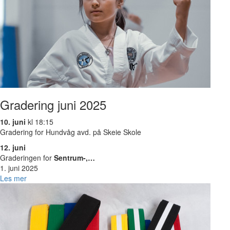
Gradering juni 2025
10. juni
kl 18:15
Gradering for Hundvåg avd. på Skeie Skole
12. juni
Graderingen for
Sentrum-,…
1. juni 2025
Les mer
Bilde