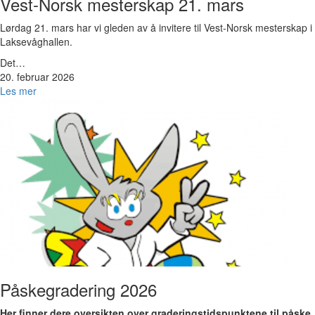
Vest-Norsk mesterskap 21. mars
Lørdag 21. mars har vi gleden av å invitere til Vest-Norsk mesterskap i
Laksevåghallen.
Det…
20. februar 2026
Les mer
Bilde
Påskegradering 2026
Her finner dere oversikten over graderingstidspunktene til påske