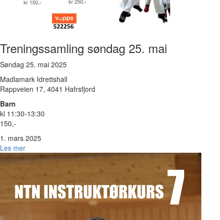
Treningssamling søndag 25. mai
Søndag 25. mai 2025
Madlamark Idrettshall
Rappveien 17, 4041 Hafrsfjord
Barn
kl 11:30-13:30
150,-
1. mars 2025
Les mer
Bilde