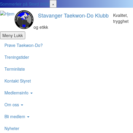
Hopp
Sommerleir på Stord 2026
×
til
Stavanger Taekwon-Do Klubb
hovedinnhold
Kvalitet,
trygghet
og etikk
Meny
Lukk
Domain
Prøve Taekwon-Do?
menus
Treningstider
active
Terminliste
domain
menu
Kontakt Styret
Medlemsinfo
Om oss
Bli medlem
Nyheter