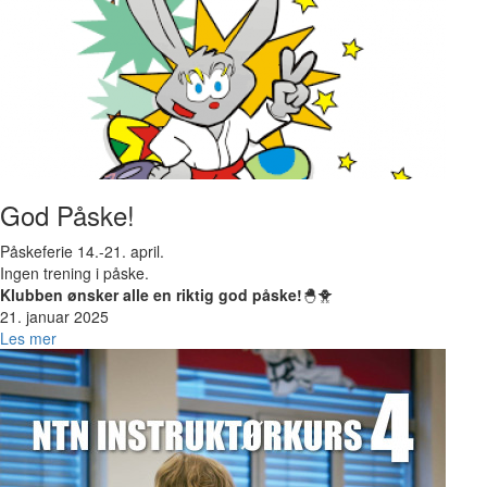
God Påske!
Påskeferie 14.-21. april.
Ingen trening i påske.
Klubben ønsker alle en riktig god påske!
🐣🐥
21. januar 2025
Les mer
Bilde