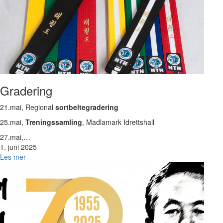
Gradering
21.mai, Regional
sortbeltegradering
25.mai,
Treningssamling
, Madlamark Idrettshall
27.mai,…
1. juni 2025
Les mer
Bilde