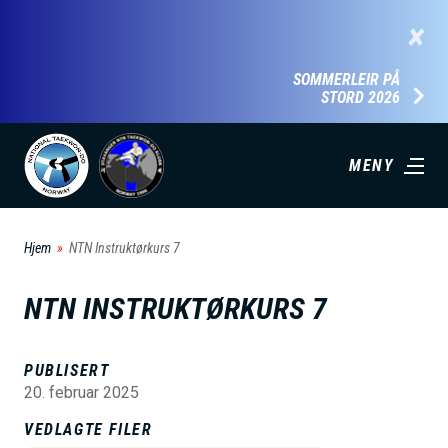
H
×
o
p
SOMMERLEIR PÅ
STORD 2026
p
t
i
MENY
l
h
Hjem
NTN Instruktørkurs 7
o
v
NTN INSTRUKTØRKURS 7
e
d
PUBLISERT
i
20. februar 2025
n
VEDLAGTE FILER
n