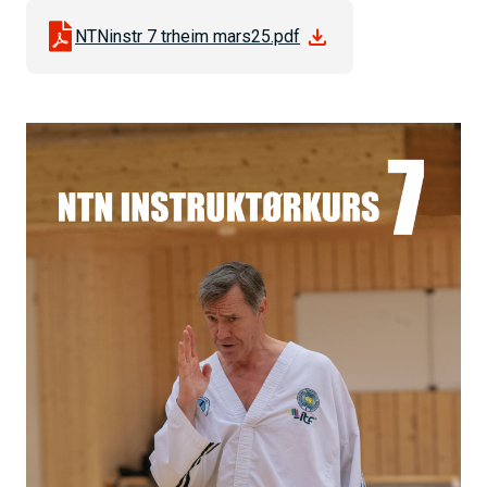
h
NTNinstr 7 trheim mars25.pdf
o
l
d
B
i
l
d
e